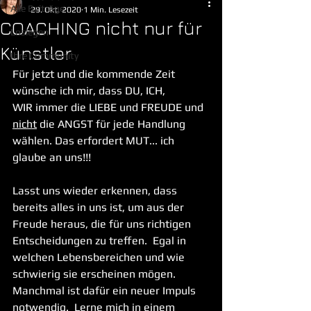
Alle Beiträge
29. Okt. 2020
1 Min. Lesezeit
COACHING nicht nur für
Loslegen
Künstler
Ihre Community
Für jetzt und die kommende Zeit 
wünsche ich mir, dass DU, ICH, 
WIR immer die LIEBE und FREUDE und 
nicht
 die ANGST für jede Handlung 
wählen. Das erfordert MUT... ich 
glaube an uns!!! 
Lasst uns wieder erkennen, dass 
bereits alles in uns ist, um aus der 
Freude heraus, die für uns richtigen 
Entscheidungen zu treffen.  Egal in 
welchen Lebensbereichen und wie 
schwierig sie erscheinen mögen. 
Manchmal ist dafür ein neuer Impuls 
notwendig.  Lerne mich in einem 