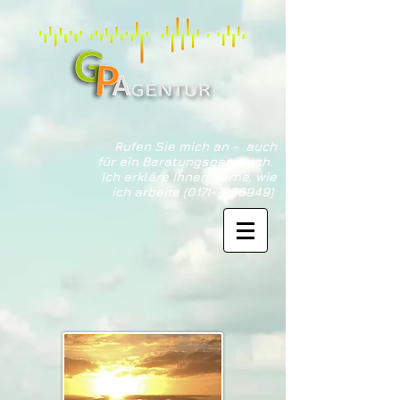
Rufen Sie mich an - auch
für ein Beratungsgespräch.
Ich erkläre Ihnen gerne, wie
ich arbeite
(0171-7956949)