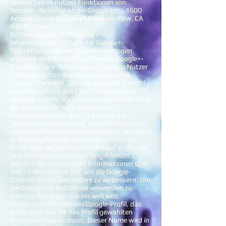
Unsere Seiten nutzen Funktionen von
Google+. Anbieter ist die Google Inc., 1600
Amphitheatre Parkway Mountain View, CA
94043, USA.
Erfassung und Weitergabe von
Informationen: Mithilfe der Google+-
Schaltfläche können Sie Informationen
weltweit veröffentlichen. über die Google+-
Schaltfläche erhalten Sie und andere Nutzer
personalisierte Inhalte von Google und
unseren Partnern. Google speichert sowohl
die Information, dass Sie für einen Inhalt +1
gegeben haben, als auch Informationen über
die Seite, die Sie beim Klicken auf +1
angesehen haben. Ihre +1 können als
Hinweise zusammen mit Ihrem Profilnamen
und Ihrem Foto in Google-Diensten, wie etwa
in Suchergebnissen oder in Ihrem Google-
Profil, oder an anderen Stellen auf Websites
und Anzeigen im Internet eingeblendet
werden. Google zeichnet Informationen über
Ihre +1-Aktivitäten auf, um die Google-
Dienste für Sie und andere zu verbessern. Um
die Google+-Schaltfläche verwenden zu
können, benötigen Sie ein weltweit
sichtbares, öffentliches Google-Profil, das
zumindest den für das Profil gewählten
Namen enthalten muss. Dieser Name wird in