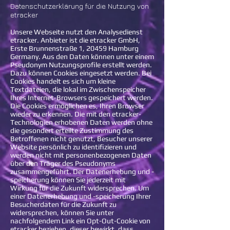
Datenschutzerklärung für die Nutzung von
etracker
Unsere Webseite nutzt den Analysedienst
etracker. Anbieter ist die etracker GmbH,
Erste Brunnenstraße 1, 20459 Hamburg
Germany. Aus den Daten können unter einem
Pseudonym Nutzungsprofile erstellt werden.
Dazu können Cookies eingesetzt werden. Bei
Cookies handelt es sich um kleine
Textdateien, die lokal im Zwischenspeicher
Ihres Internet-Browsers gespeichert werden.
Die Cookies ermöglichen es, Ihren Browser
wieder zu erkennen. Die mit den etracker-
Technologien erhobenen Daten werden ohne
die gesondert erteilte Zustimmung des
Betroffenen nicht genutzt, Besucher unserer
Website persönlich zu identifizieren und
werden nicht mit personenbezogenen Daten
über den Träger des Pseudonyms
zusammengeführt.
Der Datenerhebung und -
speicherung können Sie jederzeit mit
Wirkung für die Zukunft widersprechen. Um
einer Datenerhebung und -speicherung Ihrer
Besucherdaten für die Zukunft zu
widersprechen, können Sie unter
nachfolgendem Link ein Opt-Out-Cookie von
etracker beziehen, dieser bewirkt, dass