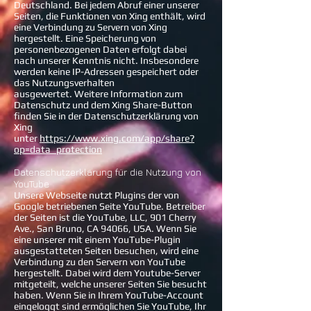
Deutschland. Bei jedem Abruf einer unserer
Seiten, die Funktionen von Xing enthält, wird
eine Verbindung zu Servern von Xing
hergestellt. Eine Speicherung von
personenbezogenen Daten erfolgt dabei
nach unserer Kenntnis nicht. Insbesondere
werden keine IP-Adressen gespeichert oder
das Nutzungsverhalten
ausgewertet.
Weitere Information zum
Datenschutz und dem Xing Share-Button
finden Sie in der Datenschutzerklärung von
Xing
unter
https://www.xing.com/app/share?
op=data_protection
Datenschutzerklärung für die Nutzung von
YouTube
Unsere Webseite nutzt Plugins der von
Google betriebenen Seite YouTube. Betreiber
der Seiten ist die YouTube, LLC, 901 Cherry
Ave., San Bruno, CA 94066, USA. Wenn Sie
eine unserer mit einem YouTube-Plugin
ausgestatteten Seiten besuchen, wird eine
Verbindung zu den Servern von YouTube
hergestellt. Dabei wird dem Youtube-Server
mitgeteilt, welche unserer Seiten Sie besucht
haben. Wenn Sie in Ihrem YouTube-Account
eingeloggt sind ermöglichen Sie YouTube, Ihr