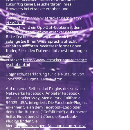
zukünftig keine Besucherdaten Ihres
Browsers bei etracker erhoben und
gespeichert
werden:
http://www.etracker.de/privacy?
et=V23Jbb
Dadurch wird ein Opt-Out-Cookie mit dem
Namen "cntcookie" von etracker gesetzt.
Bitte löschen Sie diesen Cookie nicht,
solange Sie Ihren Widerspruch aufrecht
erhalten möchten. Weitere Informationen
finden Sie in den Datenschutzbestimmungen
von
etracker:
http://www.etracker.com/de/date
nschutz.html
Datenschutzerklärung für die Nutzung von
Facebook-Plugins (Like-Button)
Auf unseren Seiten sind Plugins des sozialen
Netzwerks Facebook, Anbieter Facebook
Inc., 1 Hacker Way, Menlo Park, California
94025, USA, integriert. Die Facebook-Plugins
erkennen Sie an dem Facebook-Logo oder
dem "Like-Button" ("Gefällt mir") auf unserer
Seite. Eine übersicht über die Facebook-
Plugins finden Sie
hier:
http://developers.facebook.com/docs/