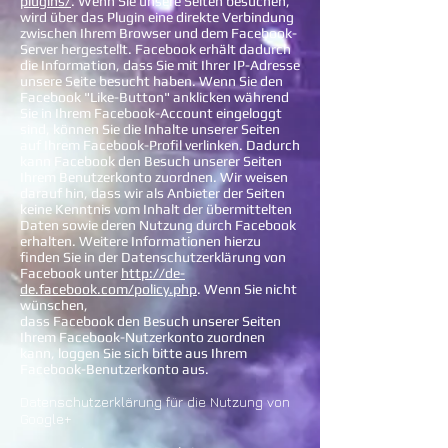
plugins/
. Wenn Sie unsere Seiten besuchen,
wird über das Plugin eine direkte Verbindung
zwischen Ihrem Browser und dem Facebook-
Server hergestellt. Facebook erhält dadurch
die Information, dass Sie mit Ihrer IP-Adresse
unsere Seite besucht haben. Wenn Sie den
Facebook "Like-Button" anklicken während
Sie in Ihrem Facebook-Account eingeloggt
sind, können Sie die Inhalte unserer Seiten
auf Ihrem Facebook-Profil verlinken. Dadurch
kann Facebook den Besuch unserer Seiten
Ihrem Benutzerkonto zuordnen. Wir weisen
darauf hin, dass wir als Anbieter der Seiten
keine Kenntnis vom Inhalt der übermittelten
Daten sowie deren Nutzung durch Facebook
erhalten. Weitere Informationen hierzu
finden Sie in der Datenschutzerklärung von
Facebook unter
http://de-
de.facebook.com/policy.php
.
Wenn Sie nicht
wünschen,
dass Facebook den Besuch unserer Seiten
Ihrem Facebook-Nutzerkonto zuordnen
kann, loggen Sie sich bitte aus Ihrem
Facebook-Benutzerkonto aus.
Datenschutzerklärung für die Nutzung von
Google+