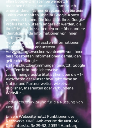
allen Google-Diensten verwendet. In
manchen Fällen kann dieser Name auch
einen anderen Namen ersetzen, den Sie beim
Teilen von Inhalten über Ihr Google-Konto
verwendet haben. Die Identität Ihres Google-
Profils kann Nutzern angezeigt werden, die
Ihre E-Mail-Adresse kennen oder über andere
identifizierende Informationen von Ihnen
verfügen.
Verwendung der erfassten Informationen:
Neben den oben erläuterten
Verwendungszwecken werden die von Ihnen
bereitgestellten Informationen gemäß den
geltenden Google-
Datenschutzbestimmungen genutzt. Google
veröffentlicht möglicherweise
zusammengefasste Statistiken über die +1-
Aktivitäten der Nutzer bzw. gibt diese an
Nutzer und Partner weiter, wie etwa
Publisher, Inserenten oder verbundene
Websites.
Datenschutzerklärung für die Nutzung von
Xing
Unsere Webseite nutzt Funktionen des
Netzwerks XING. Anbieter ist die XING AG,
Dammtorstraße 29-32, 20354 Hamburg,