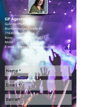
GP Agentur
Gabriele Pfaff
Brandenburger Straße 46
71640 Ludwigsburg
Büro:
+49 7141 5058897
Mobil: +49 171 7956949
E-mail : kontakt@gp-agentur.de