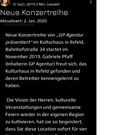
Alle Beiträge
9. Sept. 2019
2 Min. Lesezeit
Neue Konzertreihe
Loslegen
Aktualisiert:
2. Jan. 2020
Ihre Community
Neue Konzertreihe von 
„GP Agentur 
präsentiert“
 im Kulturhaus in Ilsfeld, 
Bahnhofstraße 34 startet im 
November 2019. Gabriele Pfaff 
(Inhaberin GP Agentur) freut sich, das 
Kulturhaus in Ilsfeld gefunden und 
deren Betreiber kennengelernt zu 
haben.
 Die Vision der Herren, kulturelle 
Veranstaltungen und gemeinsame 
Feiern wieder in der eigenen Region 
zu kultivieren, hat sie so begeistert, 
dass Sie diese Location sofort für vier 